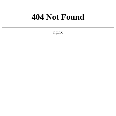
网站地图
医院首页
医院概况
医院动态
医院医生
学术科研
精彩专题
来院路线
癫痫人群
健康讲堂
就诊流程
预约医生
当前位置：
首页
>>
医院医生
>> 庞成 副主任医师
庞成 副主任医师
来源：贵阳颠康癫痫病医院
更新时间：2024-05-25