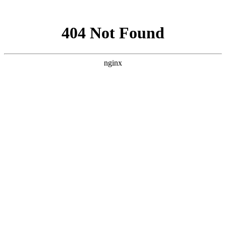
网站地图
医院首页
医院概况
医院动态
医院医生
学术科研
精彩专题
来院路线
癫痫人群
健康讲堂
就诊流程
预约医生
当前位置：
首页
>>
医院医生
>> 张恩强 门诊主任
张恩强 门诊主任
来源：贵阳颠康癫痫病医院
更新时间：2023-07-07