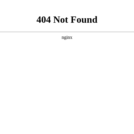
电图异常原因是什么?
是什么?
在生活中脑电图的检查还是很普遍的，这一检查可以用在癫痫的