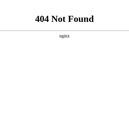
么预防？
很多人都会感到恐惧，不少成人癫痫病被婚姻拒之门外，其主要