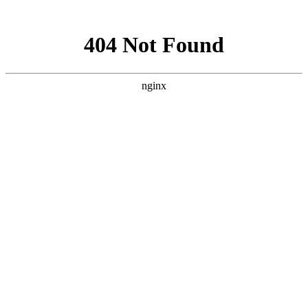
网站地图
医院首页
医院概况
医院动态
医院医生
学术科研
精彩专题
来院路线
癫痫人群
健康讲堂
就诊流程
预约医生
当前位置：
首页
>> 成年人癫痫 >> 贵阳癫痫病医院网上挂号-男性有癫痫不
能做哪些事情？
贵阳癫痫病医院网上挂号-男性有癫痫不能做哪些事
情？